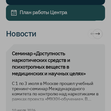
План работы Центра
Новости
Семинар «Доступность
наркотических средств и
психотропных веществ в
медицинских и научных целях»
С 1 по 3 июля в Москве прошел учебный
тренинг-семинар Международного
комитета по контролю над наркотиками в
рамках проекта «МККН-обучение». В
тренинге участвовали представители
МИД Российской Федерации, Республики
10 июля 2026