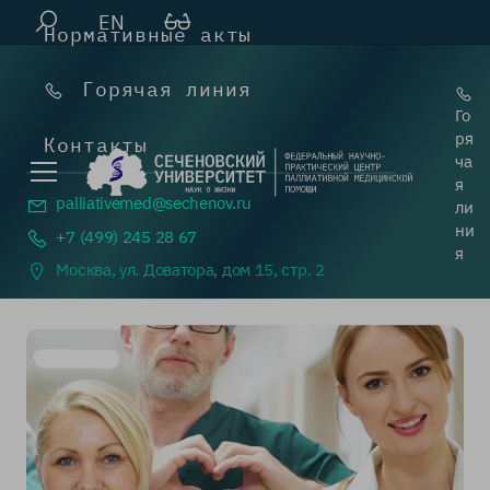
EN
Нормативные акты
Горячая линия
Го
ря
Контакты
ча
я
palliativemed@
sechenov.ru
ли
ни
+7 (499) 245 28 67
я
Москва, ул. Доватора, дом 15, стр. 2