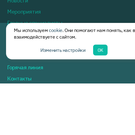
Новости
Мероприятия
Главные специалисты
Мы используем
cookie
. Они помогают нам понять, как 
Методические рекомендации
взаимодействуете с сайтом.
Полезная информация
Изменить настройки
OK
Нормативные акты
Горячая линия
Контакты
Москва, ул. Доватора, дом 15, стр. 2
пн.-пт. 9:00 - 17:30