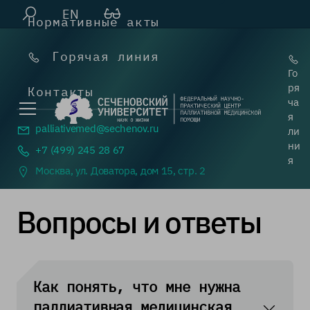
EN
Нормативные акты
Горячая линия
Го
ря
Контакты
ча
я
palliativemed@
sechenov.ru
ли
ни
+7 (499) 245 28 67
я
Москва, ул. Доватора, дом 15, стр. 2
Вопросы и ответы
Как понять, что мне нужна
паллиативная медицинская