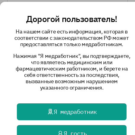
Дорогой пользователь!
Обратная связь
На нашем сайте есть информация, которая в
соответствии с законодательством РФ может
Имя
предоставляться только медработникам.
Нажимая "Я медработник", вы подтверждаете,
что являетесь медицинским или
фармацевтическим работником, и берете на
Регион/Место жительства
себя ответственность за последствия,
вызванные возможным нарушением
указанного ограничения.
Номер телефона
Я медработник
Электронная почта
Я гость