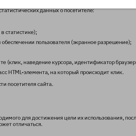
ального портала
palliativemed.sechenov.ru
при просмотр
татистических данных о посетителе:
 в статистике);
 обеспечении пользователя (экранное разрешение);
те (клик, наведение курсора, идентификатор браузера
сс HTML-элемента, на который происходит клик.
ти посетителя сайта.
ходимого для достижения цели их использования, пос
ожет отличаться.