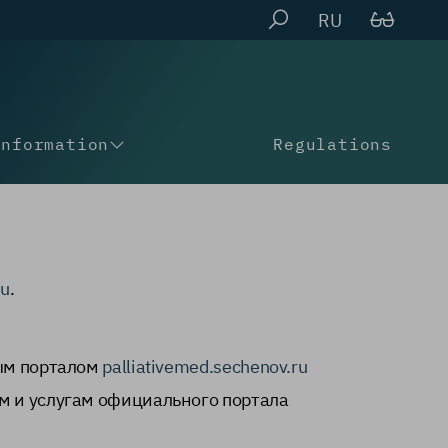
RU
Information
Regulations
ru
.
ным порталом
palliativemed.sechenov.ru
м и услугам официального портала