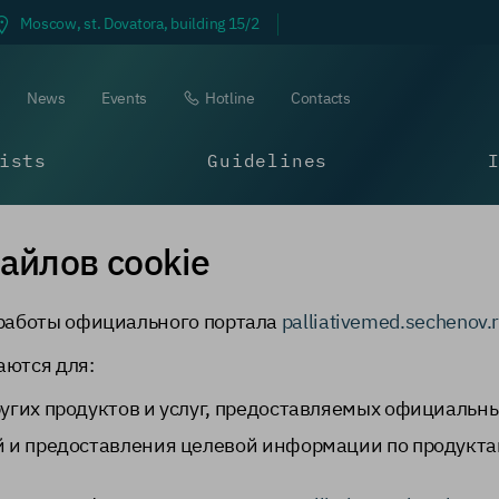
Moscow, st. Dovatora, building 15/2
News
Events
Hotline
Contacts
ists
Guidelines
айлов cookie
 работы официального портала
palliativemed.sechenov.
аются для:
угих продуктов и услуг, предоставляемых официаль
 и предоставления целевой информации по продукта