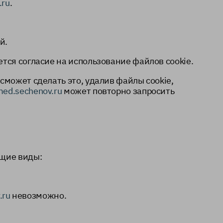
.ru
.
й.
тся согласие на использование файлов cookie.
сможет сделать это, удалив файлы cookie,
emed.sechenov.ru
может повторно запросить
ющие виды:
.ru
невозможно.