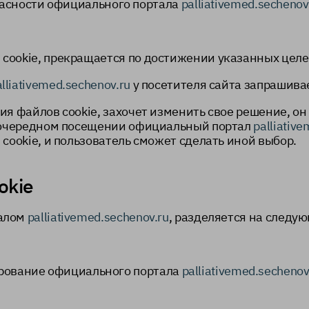
асности официального портала
palliativemed.sechenov
cookie, прекращается по достижении указанных целе
alliativemed.sechenov.ru
у посетителя сайта запрашивае
я файлов cookie, захочет изменить свое решение, он 
и очередном посещении официальный портал
palliativ
cookie, и пользователь сможет сделать иной выбор.
okie
талом
palliativemed.sechenov.ru
, разделяется на следу
рование официального портала
palliativemed.sechenov