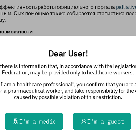
эффективность работы официального портала
palliati
нным. С их помощью также собирается статистика по
цу.
 возможности
 пользователем настройки, которые будут автомати
ativemed.sechenov.ru
.
Dear User!
рсонализацию
there is information that, in accordance with the legislatio
Federation, may be provided only to healthcare workers.
рмацию об интересах и потребностях пользователей. 
зволяет определить, с какого ресурса пользователи пе
"I am a healthcare professional", you confirm that you are
сь с сайта. Данная информация собирается на услов
or a pharmaceutical worker, and take responsibility for th
caused by possible violation of this restriction.
я сбора информации об использовании социальных се
I'm a medic
I'm a guest