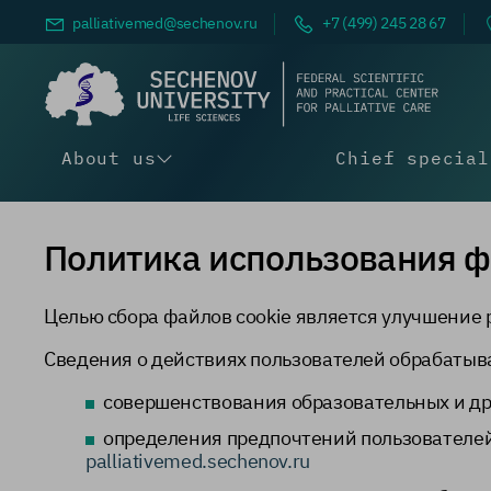
palliativemed@
sechenov.ru
+7 (499) 245 28 67
About us
Chief special
Политика использования ф
Целью сбора файлов cookie является улучшение
Сведения о действиях пользователей обрабатыв
совершенствования образовательных и др
определения предпочтений пользователей
palliativemed.sechenov.ru