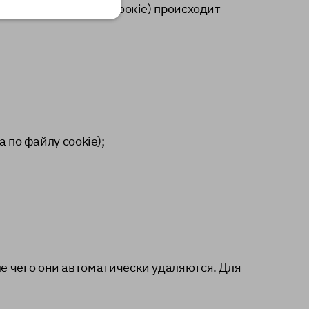
е сайта (из файлов соокiе) происходит
 по файлу cookie);
ле чего они автоматически удаляются. Для