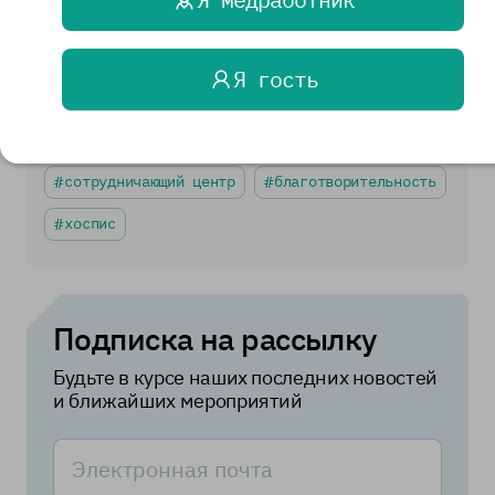
паллиатив
правовые документы
гуманитарная помощь
региональные новости
Я гость
медицина
клинический разбор
образование
видеоахп
сотрудничающий центр
благотворительность
хоспис
Подписка на рассылку
Будьте в курсе наших последних новостей
и ближайших мероприятий