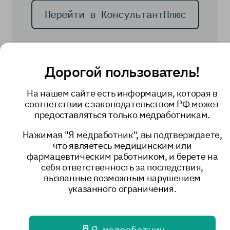
Перейти в КонсультантПлюс
Дорогой пользователь!
правовые документы
На нашем сайте есть информация, которая в
5588
Поделиться
соответствии с законодательством РФ может
предоставляться только медработникам.
Нажимая "Я медработник", вы подтверждаете,
Вернуться назад
что являетесь медицинским или
фармацевтическим работником, и берете на
себя ответственность за последствия,
вызванные возможным нарушением
указанного ограничения.
Теги
мероприятия
полезная информация
Я медработник