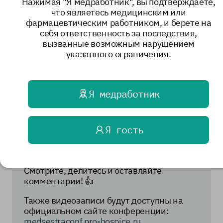
Нажимая "Я медработник", вы подтверждаете,
докладов XI Ежегодной конференции с
что являетесь медицинским или
международным участием «Роль
фармацевтическим работником, и берете на
медицинской сестры в паллиативной
себя ответственность за последствия,
помощи», которая состоялась 30 и 31
вызванные возможным нарушением
октября 2025 года.
указанного ограничения.
Видеозаписи находятся в 3 плейлистах:
Зал «Сокольники-2» -
Я медработник
https://rutube.ru/plst/1371102
Зал «Сокольники-1» -
https://rutube.ru/plst/1371106
Я гость
Зал «Деловой центр» -
https://rutube.ru/plst/1371107
Смотрите, делитесь и оставляйте
комментарии! 👍
Также видеозаписи будут доступны на
официальном сайте конференции:
medsestraconf.pro-hospice.ru