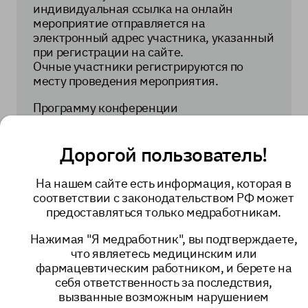
индивидуальная ссылка на онлайн
мероприятие отправляется на
электронный адрес участника, указанный
при регистрации на сайте.
Очные участники регистрируются по
месту проведения мероприятия.
Программу конференции
можно
посмотреть здесь
.
Подробнее о конференции и
Дорогой пользователь!
регистрация
на странице мероприятия
.
На нашем сайте есть информация, которая в
соответствии с законодательством РФ может
предоставляться только медработникам.
образование
мероприятия
Нажимая "Я медработник", вы подтверждаете,
что являетесь медицинским или
5116
Поделиться
фармацевтическим работником, и берете на
себя ответственность за последствия,
вызванные возможным нарушением