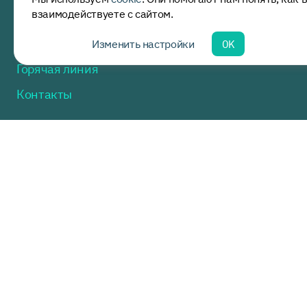
взаимодействуете с сайтом.
Полезная информация
Нормативные акты
Изменить настройки
OK
Горячая линия
Контакты
Москва, ул. Доватора, дом 15, стр. 2
пн.-пт. 9:00 - 17:30
palliativemed@
sechenov.ru
+7 (499) 245 28 67