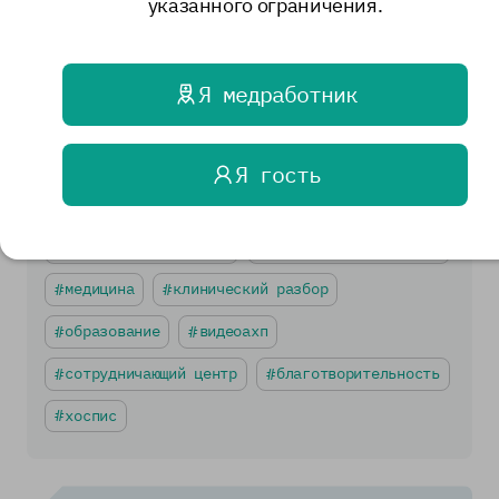
Вернуться назад
указанного ограничения.
Я медработник
Теги
мероприятия
полезная информация
Я гость
паллиатив
правовые документы
гуманитарная помощь
региональные новости
медицина
клинический разбор
образование
видеоахп
сотрудничающий центр
благотворительность
хоспис