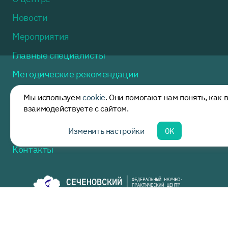
Новости
Мероприятия
Главные специалисты
Методические рекомендации
Полезная информация
Мы используем
cookie
. Они помогают нам понять, как 
взаимодействуете с сайтом.
Нормативные акты
Горячая линия
Изменить настройки
OK
Контакты
Москва, ул. Доватора, дом 15, стр. 2