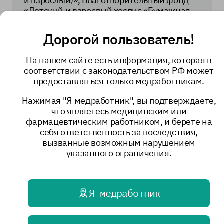
и взрослый)», Благотворительный фонд
«Детский и взрослый хоспис «Бумажная
птица» и Автономную некоммерческую
организацию «Детский и взрослый
Дорогой пользователь!
хоспис».
На нашем сайте есть информация, которая в
За эти годы Петербургский хоспис стал не
соответствии с законодательством РФ может
просто организацией, которая ежедневно
предоставляться только медработникам.
помогает детям и молодым взрослым с
неизлечимыми диагнозами. Для
Нажимая "Я медработник", вы подтверждаете,
подопечных семей хоспис превратился
что являетесь медицинским или
вместо поддержки, заботы и любви.
фармацевтическим работником, и берете на
себя ответственность за последствия,
Коллектив нашего Центра и
вызванные возможным нарушением
коллектив
Ассоциации
указанного ограничения.
профессиональных участников хосписной
помощи
поздравляют хоспис с юбилеем и
желают новых добрых друзей и
партнеров, долголетия и отличного
Я медработник
здоровья всем сотрудникам хосписа!