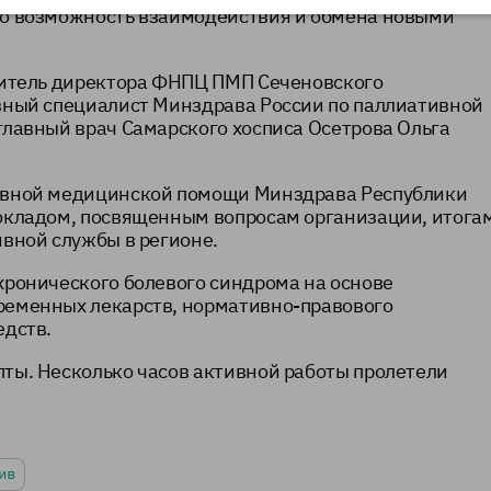
го возможность взаимодействия и обмена новыми
титель директора ФНПЦ ПМП Сеченовского
вный специалист Минздрава России по паллиативной
лавный врач Самарского хосписа Осетрова Ольга
ивной медицинской помощи Минздрава Республики
окладом, посвященным вопросам организации, итога
вной службы в регионе.
хронического болевого синдрома на основе
ременных лекарств, нормативно-правового
едств.
ты. Несколько часов активной работы пролетели
ив