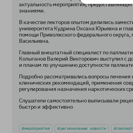
актуальность мероприятия, предоставляюще
знаниями.
В качестве лекторов опытом делились замес
университета Кудрина Оксана Юрьевна и гла
помощи Приволжского федерального округа, г
Васильевна.
Главный внештатный специалист по паллиат
Колыганов Валерий Викторович выступил с д
и планам по улучшению доступности паллиати
Подробно рассматривались вопросы лечения 
клинических рекомендаций, применения сов
регулирования назначения наркотических ср
Слушатели самостоятельно выписывали рецеп
быстро и эффективно
мероприятия
региональные новости
паллиат