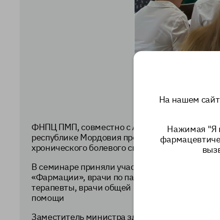
На нашем сайт
ФНПЦ ПМП, совместно с Ассоциацией хоспи
Нажимая "Я 
республике Мордовия провел образовательны
фармацевтичес
хронического болевого синдрома у взрослых
выз
В семинаре приняли участие представители 
«Фармации», врачи по паллиативной медицин
терапевты, врачи общей практики (семейные 
помощи
Заместитель министра здравоохранения Рес