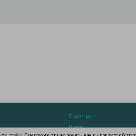
О центре
Новости
зуем
cookie
. Они помогают нам понять, как вы взаимодействуе