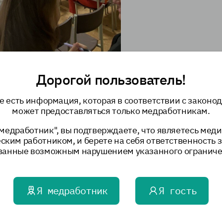
Дорогой пользователь!
е есть информация, которая в соответствии с законо
может предоставляться только медработникам.
сной помощи при поддержке ФГУП «ЭНДОФАРМ» в
медработник", вы подтверждаете, что являетесь мед
й семинар «Актуальные вопросы лечения
ким работником, и берете на себя ответственность з
, нуждающихся в паллиативной медицинской помощи»
ванные возможным нарушением указанного ограниче
Министерства здравоохранения Республики, ФГУП
ской помощи, врачи-онкологи, участковые врачи-
врачи), фельдшера, врачи скорой медицинской
Я медработник
Я гость
публики Кшняйкина Ольга Ивановна подчеркнула