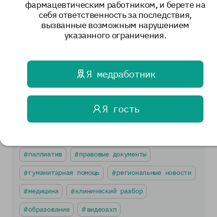
фармацевтическим работником, и берете на
себя ответственность за последствия,
вызванные возможным нарушением
664
Поделиться
указанного ограничения.
Вернуться назад
Я медработник
Я гость
Теги
мероприятия
полезная информация
паллиатив
правовые документы
гуманитарная помощь
региональные новости
медицина
клинический разбор
образование
видеоахп