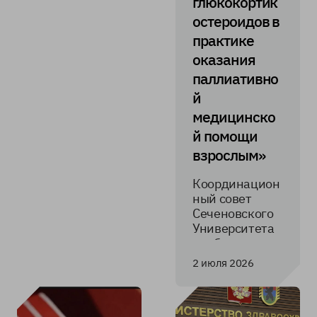
глюкокортик
остероидов в
практике
оказания
паллиативно
й
медицинско
й помощи
взрослым»
Координацион
ный совет
Сеченовского
Университета
одобрил два
новых учебных
2 июля 2026
пособия для
высшего
медицинского