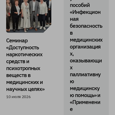
пособий
«Инфекцион
ная
безопасность
в
медицинских
Семинар
организация
«Доступность
х,
наркотических
оказывающи
средств и
х
психотропных
паллиативну
веществ в
ю
медицинских и
медицинску
научных целях»
ю помощь» и
10 июля 2026
«Применени
е