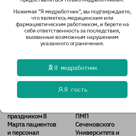
Вебинар
пациенту с
«Анальгезия у
Нажимая "Я медработник", вы подтверждаете,
хронической
пациентов с
что являетесь медицинским или
почечной
6 апреля 2026
фармацевтическим работником, и берете на
недостаточнос
патологией почек»
себя ответственность за последствия,
тью и
31 марта 2026
вызванные возможным нарушением
анемией»
указанного ограничения.
Я медработник
Я гость
Поздравление с
Участие ФНПЦ
праздником 8
ПМП
Марта пациентов
Сеченовского
и персонал
Университета и