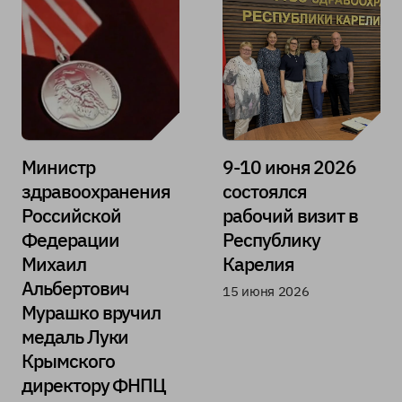
образования:«
Инфекционная
безопасность в
паллиативных
организациях»
и
«Применение
глюкокортикос
тероидов в
Министр
9-10 июня 2026
паллиативной
здравоохранения
состоялся
помощи
взрослым»
Российской
рабочий визит в
Федерации
Республику
Михаил
Карелия
Альбертович
15 июня 2026
Мурашко вручил
медаль Луки
Крымского
директору ФНПЦ