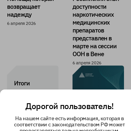
возвращает
доступности
надежду
наркотических
медицинских
6 апреля 2026
препаратов
представлен в
марте на сессии
ООН в Вене
6 апреля 2026
Итоги
клиническог
о разбора от
Дорогой пользователь!
23 марта
На нашем сайте есть информация, которая в
Тема:
соответствии с законодательством РФ может
«Паллиативна
предоставляться только медработникам.
я помощь