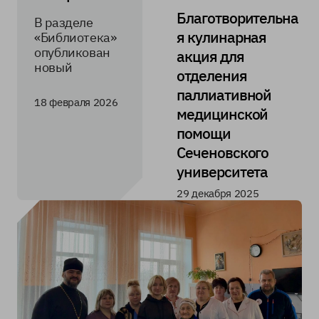
Благотворительна
В разделе
я кулинарная
«Библиотека»
опубликован
акция для
новый
отделения
материал —
паллиативной
«Ребенок в
18 февраля 2026
реанимации.
медицинской
Психологическ
помощи
ие
Сеченовского
рекомендации
университета
». Приглашаем
ознакомиться
29 декабря 2025
с материалом
и скачать его.