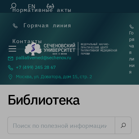
EN
Нормативные акты
Горячая линия
Го
ря
Контакты
ча
я
palliativemed@
sechenov.ru
ли
ни
+7 (499) 245 28 67
я
Москва, ул. Доватора, дом 15, стр. 2
Библиотека