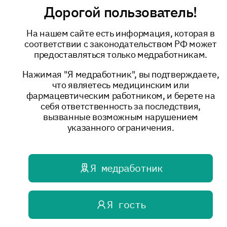
Дорогой пользователь!
НОВОЙ КОРОНАВИРУСНОЙ
ИНФЕКЦИЕЙ (COVID-19) У ДЕТЕЙ»
На нашем сайте есть информация, которая в
соответствии с законодательством РФ может
Посмотреть документ
предоставляться только медработникам.
Нажимая "Я медработник", вы подтверждаете,
что являетесь медицинским или
фармацевтическим работником, и берете на
Монография, Тяжелая
себя ответственность за последствия,
бронхолегочная дисплазия
вызванные возможным нарушением
указанного ограничения.
Медицинское сопровождение на
дому, под ред. Д.Ю.Овсянникова,
Н.Н.Саввы
Я медработник
Посмотреть документ
Я гость